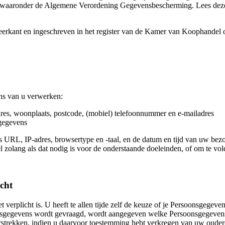
lt, waaronder de Algemene Verordening Gegevensbescherming. Lees deze 
erkant en ingeschreven in het register van de Kamer van Koophandel
ns van u verwerken:
res, woonplaats, postcode, (mobiel) telefoonnummer en e-mailadres
kgegevens
ls URL, IP-adres, browsertype en -taal, en de datum en tijd van uw b
sel zolang als dat nodig is voor de onderstaande doeleinden, of om te vo
icht
 verplicht is. U heeft te allen tijde zelf de keuze of je Persoonsgegev
gegevens wordt gevraagd, wordt aangegeven welke Persoonsgegevens n
rstrekken, indien u daarvoor toestemming hebt verkregen van uw ouder(