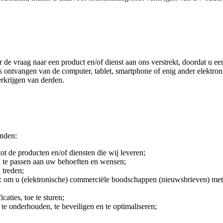
e vraag naar een product en/of dienst aan ons verstrekt, doordat u ee
s ontvangen van de computer, tablet, smartphone of enig ander elektr
rkrijgen van derden.
nden:
t de producten en/of diensten die wij leveren;
n te passen aan uw behoeften en wensen;
 treden;
om u (elektronische) commerciële boodschappen (nieuwsbrieven) met in
aties, toe te sturen;
e onderhouden, te beveiligen en te optimaliseren;