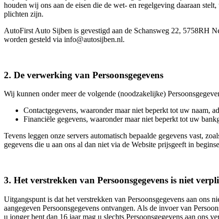
houden wij ons aan de eisen die de wet- en regelgeving daaraan ste
plichten zijn.
AutoFirst Auto Sijben is gevestigd aan de Schansweg 22, 5758RH Ne
worden gesteld via info@autosijben.nl.
2. De verwerking van Persoonsgegevens
Wij kunnen onder meer de volgende (noodzakelijke) Persoonsgegeve
Contactgegevens, waaronder maar niet beperkt tot uw naam, ad
Financiële gegevens, waaronder maar niet beperkt tot uw ban
Tevens leggen onze servers automatisch bepaalde gegevens vast, zoa
gegevens die u aan ons al dan niet via de Website prijsgeeft in begin
3. Het verstrekken van Persoonsgegevens is niet verpl
Uitgangspunt is dat het verstrekken van Persoonsgegevens aan ons niet
aangegeven Persoonsgegevens ontvangen. Als de invoer van Persoons
u jonger bent dan 16 jaar mag u slechts Persoonsgegevens aan ons ve