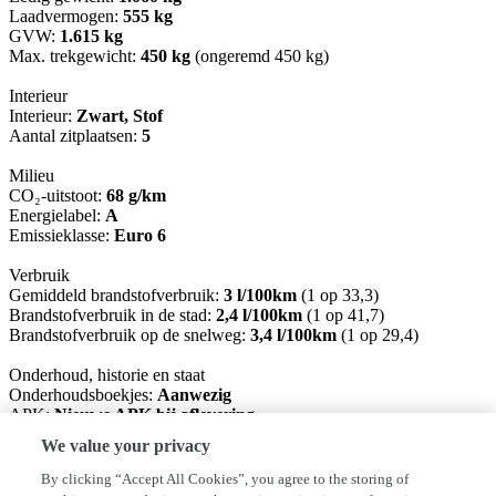
Laadvermogen:
555 kg
GVW:
1.615 kg
Max. trekgewicht:
450 kg
(ongeremd 450 kg)
Interieur
Interieur:
Zwart, Stof
Aantal zitplaatsen:
5
Milieu
CO₂-uitstoot:
68 g/km
Energielabel:
A
Emissieklasse:
Euro 6
Verbruik
Gemiddeld brandstofverbruik:
3 l/100km
(1 op 33,3)
Brandstofverbruik in de stad:
2,4 l/100km
(1 op 41,7)
Brandstofverbruik op de snelweg:
3,4 l/100km
(1 op 29,4)
Onderhoud, historie en staat
Onderhoudsboekjes:
Aanwezig
APK:
Nieuwe APK bij aflevering
Aantal sleutels:
2 (2 handzenders)
We value your privacy
Financiële informatie
By clicking “Accept All Cookies”, you agree to the storing of
BTW/marge:
BTW verrekenbaar voor ondernemers