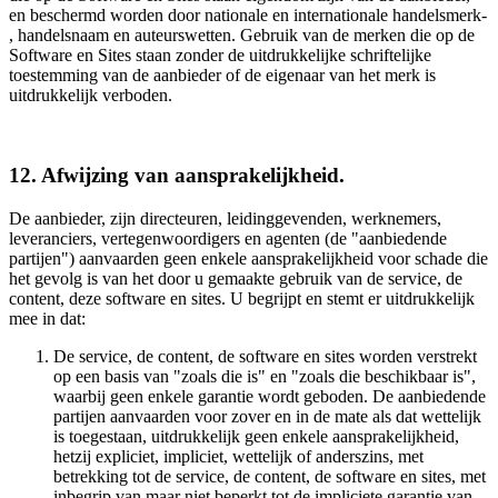
en beschermd worden door nationale en internationale handelsmerk-
, handelsnaam en auteurswetten. Gebruik van de merken die op de
Software en Sites staan zonder de uitdrukkelijke schriftelijke
toestemming van de aanbieder of de eigenaar van het merk is
uitdrukkelijk verboden.
12. Afwijzing van aansprakelijkheid.
De aanbieder, zijn directeuren, leidinggevenden, werknemers,
leveranciers, vertegenwoordigers en agenten (de "aanbiedende
partijen") aanvaarden geen enkele aansprakelijkheid voor schade die
het gevolg is van het door u gemaakte gebruik van de service, de
content, deze software en sites. U begrijpt en stemt er uitdrukkelijk
mee in dat:
De service, de content, de software en sites worden verstrekt
op een basis van "zoals die is" en "zoals die beschikbaar is",
waarbij geen enkele garantie wordt geboden. De aanbiedende
partijen aanvaarden voor zover en in de mate als dat wettelijk
is toegestaan, uitdrukkelijk geen enkele aansprakelijkheid,
hetzij expliciet, impliciet, wettelijk of anderszins, met
betrekking tot de service, de content, de software en sites, met
inbegrip van maar niet beperkt tot de impliciete garantie van