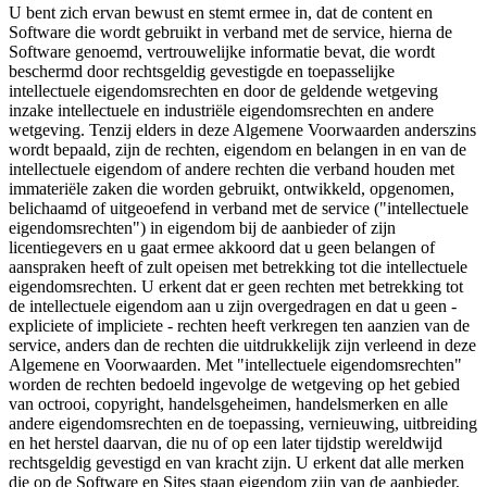
U bent zich ervan bewust en stemt ermee in, dat de content en
Software die wordt gebruikt in verband met de service, hierna de
Software genoemd, vertrouwelijke informatie bevat, die wordt
beschermd door rechtsgeldig gevestigde en toepasselijke
intellectuele eigendomsrechten en door de geldende wetgeving
inzake intellectuele en industriële eigendomsrechten en andere
wetgeving. Tenzij elders in deze Algemene Voorwaarden anderszins
wordt bepaald, zijn de rechten, eigendom en belangen in en van de
intellectuele eigendom of andere rechten die verband houden met
immateriële zaken die worden gebruikt, ontwikkeld, opgenomen,
belichaamd of uitgeoefend in verband met de service ("intellectuele
eigendomsrechten") in eigendom bij de aanbieder of zijn
licentiegevers en u gaat ermee akkoord dat u geen belangen of
aanspraken heeft of zult opeisen met betrekking tot die intellectuele
eigendomsrechten. U erkent dat er geen rechten met betrekking tot
de intellectuele eigendom aan u zijn overgedragen en dat u geen -
expliciete of impliciete - rechten heeft verkregen ten aanzien van de
service, anders dan de rechten die uitdrukkelijk zijn verleend in deze
Algemene en Voorwaarden. Met "intellectuele eigendomsrechten"
worden de rechten bedoeld ingevolge de wetgeving op het gebied
van octrooi, copyright, handelsgeheimen, handelsmerken en alle
andere eigendomsrechten en de toepassing, vernieuwing, uitbreiding
en het herstel daarvan, die nu of op een later tijdstip wereldwijd
rechtsgeldig gevestigd en van kracht zijn. U erkent dat alle merken
die op de Software en Sites staan eigendom zijn van de aanbieder,