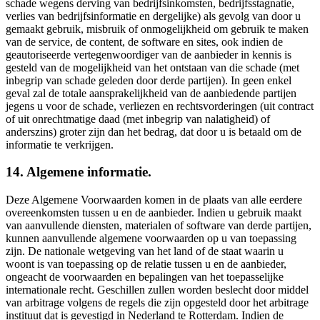
schade wegens derving van bedrijfsinkomsten, bedrijfsstagnatie,
verlies van bedrijfsinformatie en dergelijke) als gevolg van door u
gemaakt gebruik, misbruik of onmogelijkheid om gebruik te maken
van de service, de content, de software en sites, ook indien de
geautoriseerde vertegenwoordiger van de aanbieder in kennis is
gesteld van de mogelijkheid van het ontstaan van die schade (met
inbegrip van schade geleden door derde partijen). In geen enkel
geval zal de totale aansprakelijkheid van de aanbiedende partijen
jegens u voor de schade, verliezen en rechtsvorderingen (uit contract
of uit onrechtmatige daad (met inbegrip van nalatigheid) of
anderszins) groter zijn dan het bedrag, dat door u is betaald om de
informatie te verkrijgen.
14. Algemene informatie.
Deze Algemene Voorwaarden komen in de plaats van alle eerdere
overeenkomsten tussen u en de aanbieder. Indien u gebruik maakt
van aanvullende diensten, materialen of software van derde partijen,
kunnen aanvullende algemene voorwaarden op u van toepassing
zijn. De nationale wetgeving van het land of de staat waarin u
woont is van toepassing op de relatie tussen u en de aanbieder,
ongeacht de voorwaarden en bepalingen van het toepasselijke
internationale recht. Geschillen zullen worden beslecht door middel
van arbitrage volgens de regels die zijn opgesteld door het arbitrage
instituut dat is gevestigd in Nederland te Rotterdam. Indien de