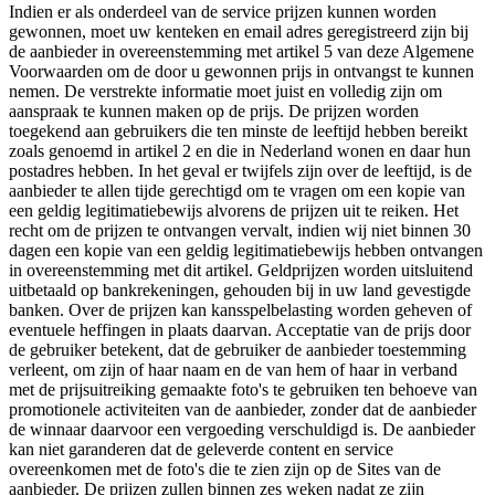
Indien er als onderdeel van de service prijzen kunnen worden
gewonnen, moet uw kenteken en email adres geregistreerd zijn bij
de aanbieder in overeenstemming met artikel 5 van deze Algemene
Voorwaarden om de door u gewonnen prijs in ontvangst te kunnen
nemen. De verstrekte informatie moet juist en volledig zijn om
aanspraak te kunnen maken op de prijs. De prijzen worden
toegekend aan gebruikers die ten minste de leeftijd hebben bereikt
zoals genoemd in artikel 2 en die in Nederland wonen en daar hun
postadres hebben. In het geval er twijfels zijn over de leeftijd, is de
aanbieder te allen tijde gerechtigd om te vragen om een kopie van
een geldig legitimatiebewijs alvorens de prijzen uit te reiken. Het
recht om de prijzen te ontvangen vervalt, indien wij niet binnen 30
dagen een kopie van een geldig legitimatiebewijs hebben ontvangen
in overeenstemming met dit artikel. Geldprijzen worden uitsluitend
uitbetaald op bankrekeningen, gehouden bij in uw land gevestigde
banken. Over de prijzen kan kansspelbelasting worden geheven of
eventuele heffingen in plaats daarvan. Acceptatie van de prijs door
de gebruiker betekent, dat de gebruiker de aanbieder toestemming
verleent, om zijn of haar naam en de van hem of haar in verband
met de prijsuitreiking gemaakte foto's te gebruiken ten behoeve van
promotionele activiteiten van de aanbieder, zonder dat de aanbieder
de winnaar daarvoor een vergoeding verschuldigd is. De aanbieder
kan niet garanderen dat de geleverde content en service
overeenkomen met de foto's die te zien zijn op de Sites van de
aanbieder. De prijzen zullen binnen zes weken nadat ze zijn